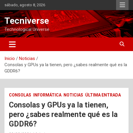
Saltar
sábado, agosto 8, 2026
al
contenido
Tecniverse
Technological Universe
Inicio
Noticias
Consolas y GPUs ya la tienen, pero ¿sabes realmente qué es la
GDDR6?
CONSOLAS
INFORMÁTICA
NOTICIAS
ÚLTIMA ENTRADA
Consolas y GPUs ya la tienen,
pero ¿sabes realmente qué es la
GDDR6?