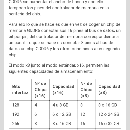
GDDR6 sin aumentar el ancho de banda y con ello
tampoco los pines del controlador de memoria en la
periferia del chip.
Para ello lo que se hace es que en vez de coger un chip de
memoria GDDR6 conectar sus 16 pines al bus de datos, un
bit por pin, del controlador de memoria correspondiente a
un canal. Lo que se hace es conectar 8 pines al bus de
datos un chip GDDR6 y los otros ocho pines a un segundo
chip.
El modo x8 junto al modo estándar, x16, permiten las
siguientes capacidades de almacenamiento:
Nº de
Nº de
Bits
Capacidad
Capacidad
Chips
Chips
interfaz
(x16)
(x8)
(x16)
(x8)
128
4
4 u 8 GB
8
8 o 16 GB
192
6
6 o 12 GB
12
12 o 24 GB
256
8
8 o 16 GB
16
16 o 32 GB