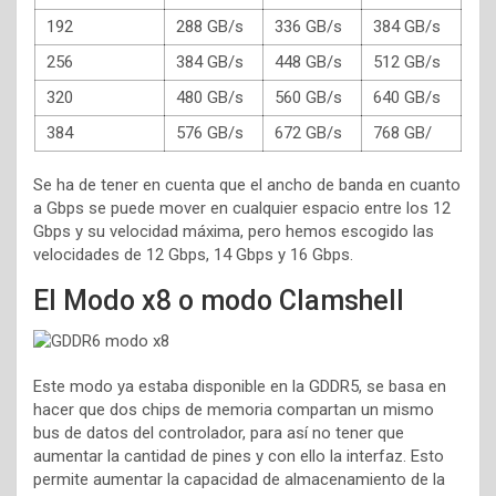
192
288 GB/s
336 GB/s
384 GB/s
256
384 GB/s
448 GB/s
512 GB/s
320
480 GB/s
560 GB/s
640 GB/s
384
576 GB/s
672 GB/s
768 GB/
Se ha de tener en cuenta que el ancho de banda en cuanto
a Gbps se puede mover en cualquier espacio entre los 12
Gbps y su velocidad máxima, pero hemos escogido las
velocidades de 12 Gbps, 14 Gbps y 16 Gbps.
El Modo x8 o modo Clamshell
Este modo ya estaba disponible en la GDDR5, se basa en
hacer que dos chips de memoria compartan un mismo
bus de datos del controlador, para así no tener que
aumentar la cantidad de pines y con ello la interfaz. Esto
permite aumentar la capacidad de almacenamiento de la