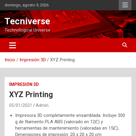
Saltar
domingo, agosto 9, 2026
al
contenido
Tecniverse
Technological Universe
Inicio
Impresión 3D
XYZ Printing
IMPRESIÓN 3D
XYZ Printing
05/01/2021
Admin
Impresora 3D completamente ensamblada. Incluye 300
g de filamento PLA ABS (valorado en 12£) y
herramientas de mantenimiento (valoradas en 15£);
Dimensiones de impresión: 20 x 20 x 20 cm.